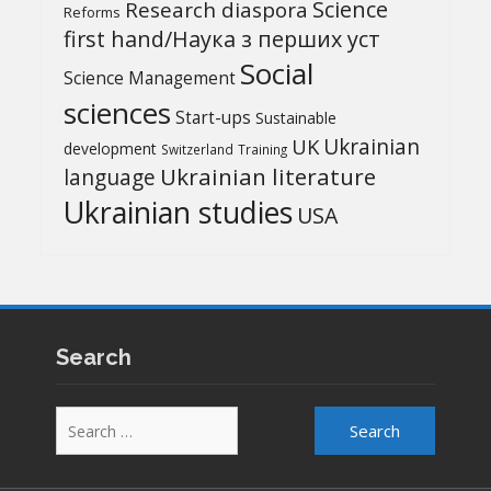
Science
Research diaspora
Reforms
first hand/Наука з перших уcт
Social
Science Management
sciences
Start-ups
Sustainable
UK
Ukrainian
development
Switzerland
Training
Ukrainian literature
language
Ukrainian studies
USA
Search
Search
for: