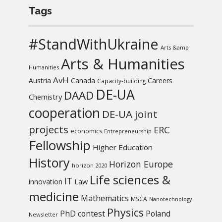
Tags
#StandWithUkraine
Arts &amp
Arts & Humanities
Humanities
AvH
Austria
Canada
Careers
Capacity-building
DE-UA
DAAD
Chemistry
cooperation
DE-UA joint
projects
ERC
economics
Entrepreneurship
Fellowship
Higher Education
History
Horizon Europe
horizon 2020
Life sciences &
IT
Law
innovation
medicine
Mathematics
MSCA
Nanotechnology
Physics
PhD contest
Poland
Newsletter