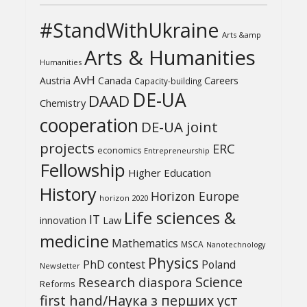
#StandWithUkraine
Arts &amp
Arts & Humanities
Humanities
AvH
Austria
Canada
Careers
Capacity-building
DE-UA
DAAD
Chemistry
cooperation
DE-UA joint
projects
ERC
economics
Entrepreneurship
Fellowship
Higher Education
History
Horizon Europe
horizon 2020
Life sciences &
IT
Law
innovation
medicine
Mathematics
MSCA
Nanotechnology
Physics
PhD contest
Poland
Newsletter
Science
Research diaspora
Reforms
first hand/Наука з перших уcт