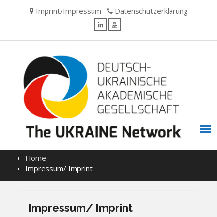
Skip
Imprint/Impressum
Datenschutzerklärung
to
content
LinkedIn
YouTube
Home
Impressum/ Imprint
Impressum/ Imprint