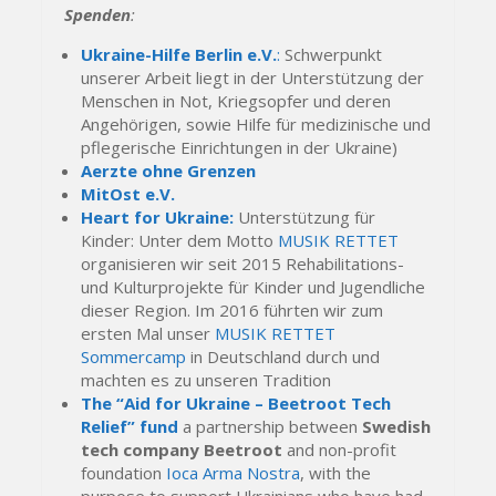
Spenden
:
Ukraine-Hilfe Berlin e.V.
:
Schwerpunkt
unserer Arbeit liegt in der Unterstützung der
Menschen in Not, Kriegsopfer und deren
Angehörigen, sowie Hilfe für medizinische und
pflegerische Einrichtungen in der Ukraine)
Aerzte ohne Grenzen
MitOst e.V.
Heart for Ukraine:
Unterstützung für
Kinder: Unter dem Motto
MUSIK RETTET
organisieren wir seit 2015 Rehabilitations-
und Kulturprojekte für Kinder und Jugendliche
dieser Region. Im 2016 führten wir zum
ersten Mal unser
MUSIK RETTET
Sommercamp
in Deutschland durch und
machten es zu unseren Tradition
The “Aid for Ukraine – Beetroot Tech
Relief” fund
a partnership between
Swedish
tech company Beetroot
and non-profit
foundation
Ioca Arma Nostra
, with the
purpose to support Ukrainians who have had