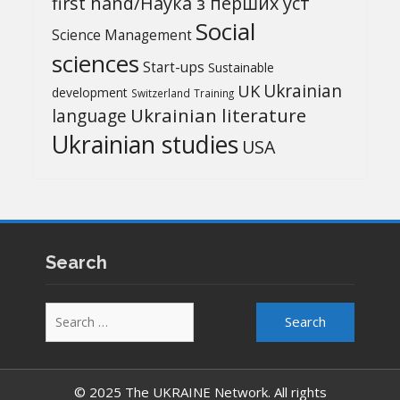
first hand/Наука з перших уcт
Social
Science Management
sciences
Start-ups
Sustainable
UK
Ukrainian
development
Switzerland
Training
Ukrainian literature
language
Ukrainian studies
USA
Search
Search
for:
© 2025 The UKRAINE Network. All rights