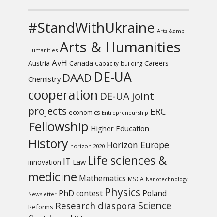
#StandWithUkraine
Arts &amp
Arts & Humanities
Humanities
AvH
Austria
Canada
Careers
Capacity-building
DE-UA
DAAD
Chemistry
cooperation
DE-UA joint
projects
ERC
economics
Entrepreneurship
Fellowship
Higher Education
History
Horizon Europe
horizon 2020
Life sciences &
IT
Law
innovation
medicine
Mathematics
MSCA
Nanotechnology
Physics
PhD contest
Poland
Newsletter
Science
Research diaspora
Reforms