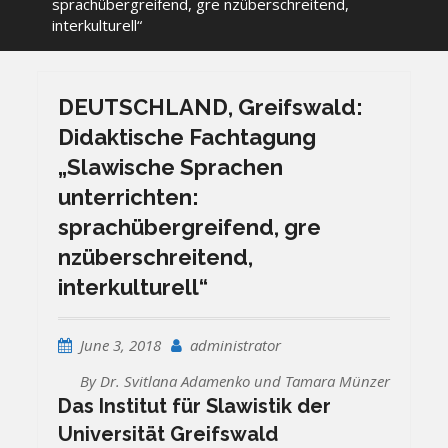
sprachübergreifend, gre nzüberschreitend,
interkulturell“
DEUTSCHLAND, Greifswald:
Didaktische Fachtagung
„Slawische Sprachen
unterrichten:
sprachübergreifend, gre
nzüberschreitend,
interkulturell“
June 3, 2018
administrator
By Dr. Svitlana Adamenko und Tamara Münzer
Das Institut für Slawistik der
Universität Greifswald