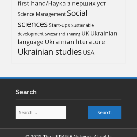
first hand/Наука з перших уcт
Social
Science Management
sciences
Start-ups
Sustainable
UK
Ukrainian
development
Switzerland
Training
Ukrainian literature
language
Ukrainian studies
USA
Search
Search
for:
© 2025 The UKRAINE Network. All rights