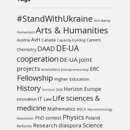
#StandWithUkraine
Arts &amp
Arts & Humanities
Humanities
AvH
Austria
Canada
Careers
Capacity-building
DE-UA
DAAD
Chemistry
cooperation
DE-UA joint
projects
ERC
economics
Entrepreneurship
Fellowship
Higher Education
History
Horizon Europe
horizon 2020
Life sciences &
IT
Law
innovation
medicine
Mathematics
MSCA
Nanotechnology
Physics
PhD contest
Poland
Newsletter
Science
Research diaspora
Reforms