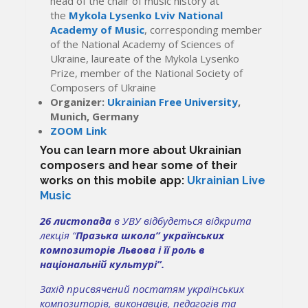
head of the chair of music history at
the
Mykola Lysenko Lviv National
Academy of Music
, corresponding member
of the National Academy of Sciences of
Ukraine, laureate of the Mykola Lysenko
Prize, member of the National Society of
Composers of Ukraine
Organizer:
Ukrainian Free University
,
Munich, Germany
ZOOM Link
You can learn more about Ukrainian
composers and hear some of their
works on this mobile app:
Ukrainian Live
Music
26 листопада
в УВУ відбудеться відкрита
лекція “
Празька школа” українських
композиторів Львова і її роль в
національній культурі”.
Захід присвячений постатям українських
композиторів, виконавців, педагогів та