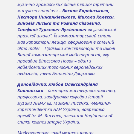
музично-громадських діячів першої третини
минулого сторіччя –
Василя Барвінського,
Нестора Нижанківського, Миколи Колесси,
Зиновія Лиська та Романа Сімовича,
Стефанії Туркевич-Лукіянович
як „львівської
празької школи”. Їх композиторський стиль
мав характерні явища, сформовані в спільній
alma mater – Празькій консерваторії та школі
Вищої композиторської майстерності, яку
провадив Вітезслав Новак – один з
найвідоміших тогочасних европейських
педагогів, учень Антоніна Дворжака.
Доповідачка: Любов Олександрівна
Кияновська
– докторка мистецтвознавства,
професорка, завідувачка кафедри історії
музики ЛНМУ ім. Миколи Лисенка, членкиня-
кореспондентка НАН України, лавреатка
премії ім. М. Лисенка, членкиня Національної
спілки композиторів України.
Модеруватиме захід музикознавиця,