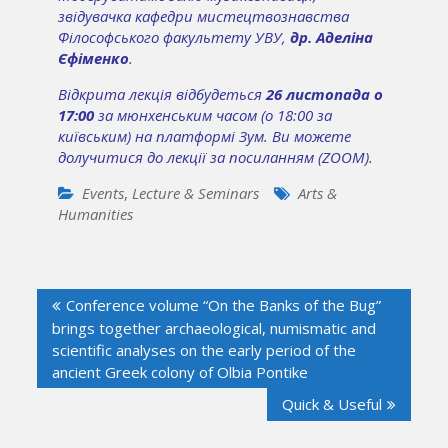
звідувачка кафедри мистецтвознавства
Філософського факультету УВУ,
др. Аделіна
Єфіменко
.
Відкрита лекція відбудеться
26 листопада о
17:00
за мюнхенським часом (о 18:00 за
київським) на платформі Зум. Ви можете
долучитися до лекції за
посиланням (ZOOM).
Events
,
Lecture & Seminars
Arts &
Humanities
Post
Conference volume “On the Banks of the Bug”
navigation
brings together archaeological, numismatic and
scientific analyses on the early period of the
ancient Greek colony of Olbia Pontike
Quick & Useful