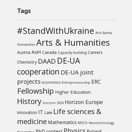
Tags
#StandWithUkraine
Arts &amp
Arts & Humanities
Humanities
AvH
Austria
Canada
Careers
Capacity-building
DE-UA
DAAD
Chemistry
cooperation
DE-UA joint
projects
ERC
economics
Entrepreneurship
Fellowship
Higher Education
History
Horizon Europe
horizon 2020
Life sciences &
IT
Law
innovation
medicine
Mathematics
MSCA
Nanotechnology
Physics
PhD contest
Poland
Newsletter