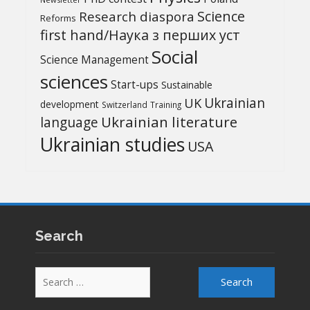
Science
Research diaspora
Reforms
first hand/Наука з перших уcт
Social
Science Management
sciences
Start-ups
Sustainable
UK
Ukrainian
development
Switzerland
Training
Ukrainian literature
language
Ukrainian studies
USA
Search
Search
for: