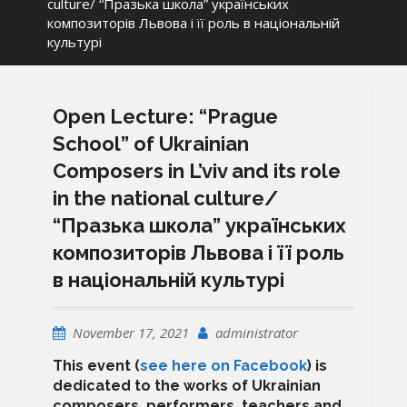
culture/ “Празька школа” українських
композиторів Львова і її роль в національній
культурі
Open Lecture: “Prague
School” of Ukrainian
Composers in L’viv and its role
in the national culture/
“Празька школа” українських
композиторів Львова і її роль
в національній культурі
November 17, 2021
administrator
This event (
see here on Facebook
) is
dedicated to the works of Ukrainian
composers, performers, teachers and