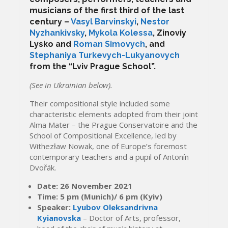
musicians of the first third of the last
century –
Vasyl Barvinskyi
,
Nestor
Nyzhankivsky
,
Mykola Kolessa
, Zinoviy
Lysko and
Roman Simovych
, and
Stephaniya Turkevych-Lukyanovych
from the “Lviv Prague School”.
(See in Ukrainian below).
Their compositional style included some
characteristic elements adopted from their joint
Alma Mater – the Prague Conservatoire and the
School of Compositional Excellence, led by
Withezław Nowak, one of Europe’s foremost
contemporary teachers and a pupil of Antonín
Dvořák.
Date: 26 November 2021
Time: 5 pm (Munich)/ 6 pm (Kyiv)
Speaker:
Lyubov Oleksandrivna
Kyianovska
– Doctor of Arts, professor,