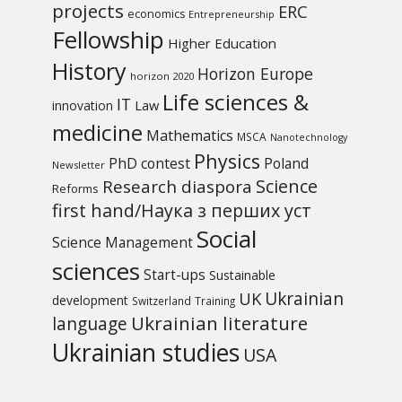
projects
ERC
economics
Entrepreneurship
Fellowship
Higher Education
History
Horizon Europe
horizon 2020
Life sciences &
IT
Law
innovation
medicine
Mathematics
MSCA
Nanotechnology
Physics
PhD contest
Poland
Newsletter
Science
Research diaspora
Reforms
first hand/Наука з перших уcт
Social
Science Management
sciences
Start-ups
Sustainable
UK
Ukrainian
development
Switzerland
Training
Ukrainian literature
language
Ukrainian studies
USA