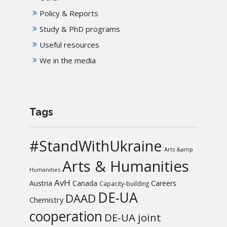
Policy & Reports
Study & PhD programs
Useful resources
We in the media
Tags
#StandWithUkraine
Arts &amp
Arts & Humanities
Humanities
AvH
Austria
Canada
Careers
Capacity-building
DE-UA
DAAD
Chemistry
cooperation
DE-UA joint